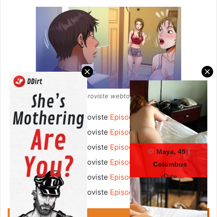
Rencontre à l’improviste webtoon gratuit vf
Rencontre à l’improviste
Episode 43 pdf
Rencontre à l’improviste
Episode 44 pdf
Rencontre à l’improviste
Episode 45 pdf
Maya, 45
Rencontre à l’improviste
Episode 46 pdf
Columbus
Rencontre à l’improviste
Episode 47 pdf
xDate
Rencontre à l’improviste
Episode 48 pdf