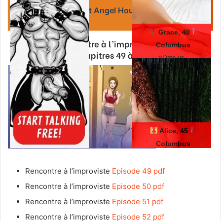
Lire :
Hentai gratuit Angel House VF
Grace, 40
Webcomic Rencontre à l’improviste
scan gratuit
Columbus
(chapitres 49 à 54)
xDate.us
Alice, 45
Columbus
us.hookup
Rencontre à l’improviste
Episode 49 pdf
Rencontre à l’improviste
Episode 50 pdf
Rencontre à l’improviste
Episode 51 pdf
Rencontre à l’improviste
Episode 52 pdf