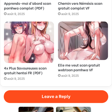
Apprends-moi d’abord scan
Chemin vers Némésis scan
r
pornhwa complet (PDF)
gratuit complet VF
e
s
août 9, 2025
août 9, 2025
s
Elle me veut scan gratuit
4x Plus Savoureuses scan
webtoon pornhwa VF
gratuit hentai FR (PDF)
août 9, 2025
août 9, 2025
Leave a Reply