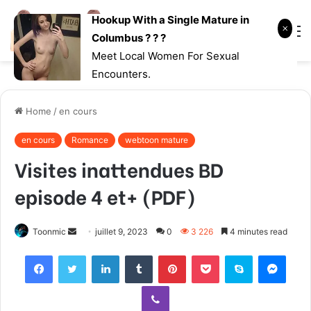
Hookup With a Single Mature in
Log
Searc
M
Columbus ? ? ?
In
for
Meet Local Women For Sexual
Encounters.
Home
/
en cours
en cours
Romance
webtoon mature
Visites inattendues BD
episode 4 et+ (PDF)
Toonmic
S
juillet 9, 2023
0
3 226
4 minutes read
e
Facebook
Twitter
LinkedIn
Tumblr
Pinterest
Pocket
Skype
Messenger
n
d
Viber
a