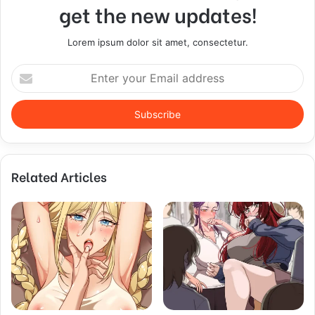
get the new updates!
Lorem ipsum dolor sit amet, consectetur.
E
n
t
e
r
y
o
Related Articles
u
r
E
m
a
i
l
a
d
d