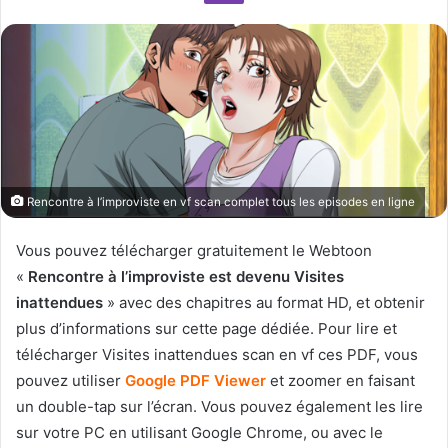
n
e
m
a
i
l
Rencontre à l’improviste en vf scan complet tous les episodes en ligne
Vous pouvez télécharger gratuitement le Webtoon
«
Rencontre à l’improviste est devenu Visites
inattendues
» avec des chapitres au format HD, et obtenir
plus d’informations sur cette page dédiée. Pour lire et
télécharger Visites inattendues scan en vf ces PDF, vous
pouvez utiliser
Google PDF Viewer
et zoomer en faisant
un double-tap sur l’écran. Vous pouvez également les lire
sur votre PC en utilisant Google Chrome, ou avec le