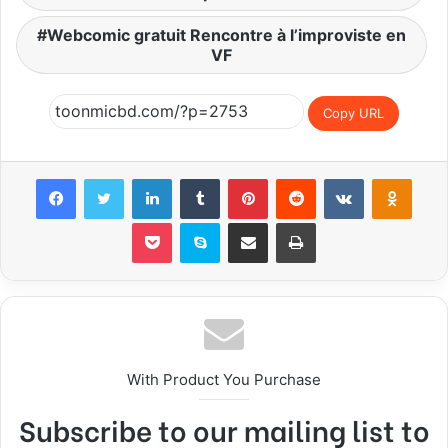
Webcomic gratuit Rencontre à l’improviste en
VF
Copy URL
Facebook
Twitter
LinkedIn
Tumblr
Pinterest
Reddit
VKontakte
Odnoklassniki
Pocket
Skype
Share via Email
Print
With Product You Purchase
Subscribe to our mailing list to