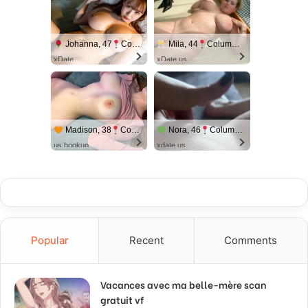
Johanna, 47
Columbus
Mila, 44
Columbus
xDate
xDate.us
Madison, 38
Columbus
Nora, 46
Columbus
us.hookup
xdate.us
Popular
Recent
Comments
Vacances avec ma belle-mère scan
gratuit vf